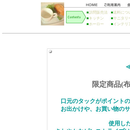
■
訪問販売法
■
送料につ
■
キッチン
■
サニタリ
■
ホーロー
■
インテリ
限定商品(
口元のタックがポイント
お出かけや、お買い物の
使用し