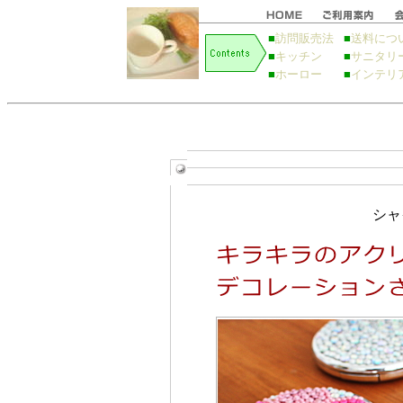
■
訪問販売法
■
送料につ
■
キッチン
■
サニタリ
■
ホーロー
■
インテリ
シャ